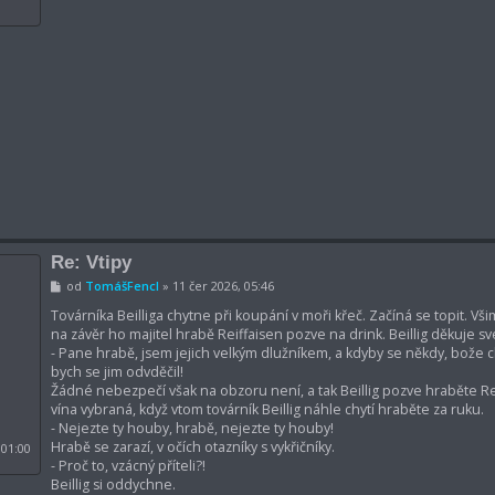
Re: Vtipy
P
od
TomášFencl
»
11 čer 2026, 05:46
ř
í
Továrníka Beilliga chytne při koupání v moři křeč. Začíná se topit. Vši
s
na závěr ho majitel hrabě Reiffaisen pozve na drink. Beillig děkuje s
p
- Pane hrabě, jsem jejich velkým dlužníkem, a kdyby se někdy, bože c
ě
bych se jim odvděčil!
v
e
Žádné nebezpečí však na obzoru není, a tak Beillig pozve hraběte 
k
vína vybraná, když vtom továrník Beillig náhle chytí hraběte za ruku.
- Nejezte ty houby, hrabě, nejezte ty houby!
Hrabě se zarazí, v očích otazníky s vykřičníky.
 01:00
- Proč to, vzácný příteli?!
Beillig si oddychne.