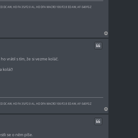
 ED DC AW, HD FA 35/F2.0 AL, HD DFA MACRO 100/F2.8 ED AW, AF-540FGZ
N
a
h
o
r
o vrátil s tím, že si vezme koláč.
u
a koláč!
 ED DC AW, HD FA 35/F2.0 AL, HD DFA MACRO 100/F2.8 ED AW, AF-540FGZ
N
a
h
o
r
stli se o něm píše.
u