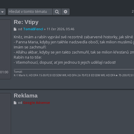
Hledat
Pokročilé hledání
2
Re: Vtipy
P
od
TomášFencl
»
11 čer 2026, 05:46
ř
í
Kněz, imám a rabín vypráví své rezortně zabarvené historky, jak siln
s
- Panna Maria, kdyby jen takhle nadzvedla obočí, tak milion muslimů j
p
Imám se zachmuří:
ě
- Alláhu akbar, kdyby se jen takto zachmuřil, tak se milion křesťanů z
v
e
Rabín na to tiše:
k
- Všemohoucí, dopusť, ať jim jednou ti jejich udělají radost!
 01:00
Tomáš
K-1 Mark II, HD DFA 15-30/F2.8 ED SDM WR, HD DFA 24-70/F2.8 ED SDM WR, HD DFA★ 70-200/F2.8
Reklama
R
od
Google Adsense
e
k
l
a
m
a