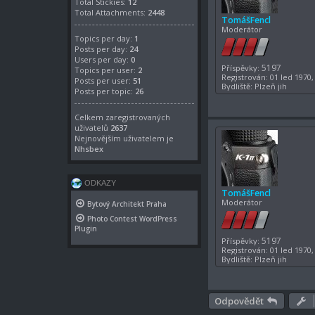
Total Stickies:
12
Total Attachments:
2448
TomášFencl
Moderátor
Topics per day:
1
Posts per day:
24
Users per day:
0
5197
Příspěvky:
Topics per user:
2
Registrován:
01 led 1970,
Posts per user:
51
Bydliště:
Plzeň jih
Posts per topic:
26
Celkem zaregistrovaných
uživatelů
2637
Nejnovějším uživatelem je
Nhsbex
ODKAZY
TomášFencl
Moderátor
Bytový Architekt Praha
Photo Contest WordPress
Plugin
5197
Příspěvky:
Registrován:
01 led 1970,
Bydliště:
Plzeň jih
Odpovědět