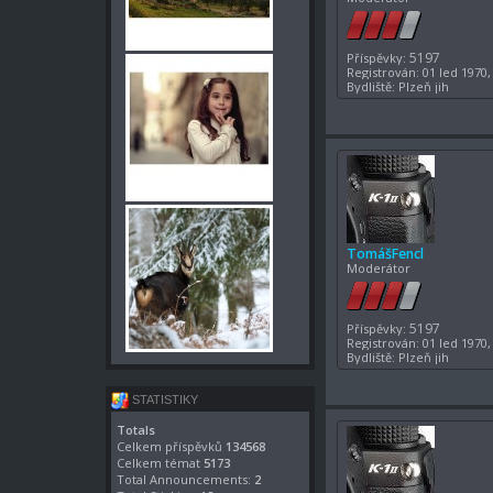
5197
Příspěvky:
Registrován:
01 led 1970,
Bydliště:
Plzeň jih
TomášFencl
Moderátor
5197
Příspěvky:
Registrován:
01 led 1970,
Bydliště:
Plzeň jih
STATISTIKY
Totals
Celkem příspěvků
134568
Celkem témat
5173
Total Announcements:
2