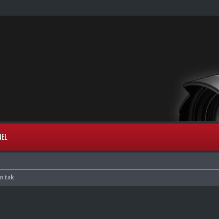
NEL
en tak