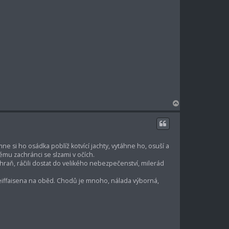
N
a
h
o
r
mne si ho osádka poblíž kotvící jachty, vytáhne ho, osuší a
u
vému zachránci se slzami v očích.
hraň, ráčili dostat do velikého nebezpečenství, milerád
Reiffaisena na oběd. Chodů je mnoho, nálada výborná,