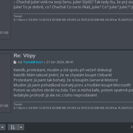
s
– Chachá! Julie! volá na svoji ženu. Julie! Slyšíš? Tak tady čtu, že prý
p
Julie! To je dobré, co? Chachá! Co na to říkáš, Julie? Co? Julie? Julie?? Ju
ě
v
e
Tomáš
k
K-1 Mark II, HD DFA 15-30/F2.8 ED SDM WR, HD DFA 24-70/F2.8 ED SDM WR, HD DFA★ 70-200/F2.8
 01:00
Re: Vtipy
P
od
TomášFencl
»
21 čer 2026, 08:41
ř
í
Katolík, protestant, muslim a žid spolu při večeři diskutují.
s
Katolík: Mám takové jmění, že se chystám koupit Citibank!
p
Protestant: Já jsem tak bohatý, že si koupím General Motors!
ě
Muslim: Já jsem pohádkově bohatý princ a hodlám koupit Microsoft!
v
e
Potom se všichni obrátí na žida. Ten si míchá kafe, potom opatrně pol
k
ledabyle prohodí: Já ale nic z toho neprodávám!
Tomáš
 01:00
K-1 Mark II, HD DFA 15-30/F2.8 ED SDM WR, HD DFA 24-70/F2.8 ED SDM WR, HD DFA★ 70-200/F2.8
2