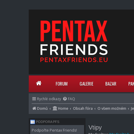
FORUM
GALERIE
BAZAR
PA
Rychlé odkazy
FAQ
Domů
Home
Obsah fóra
O všem možném
J
PODPORA PFS
Vtipy
Podpořte Pentax Friends!