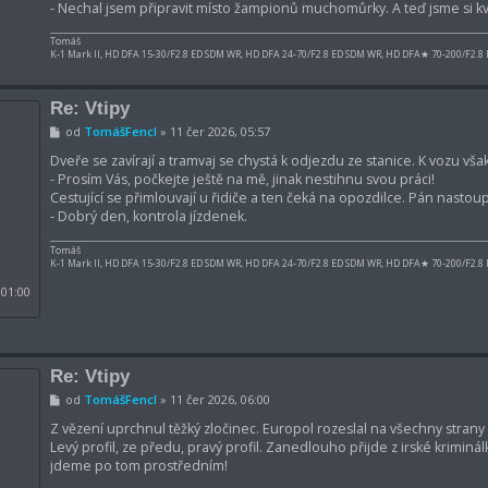
- Nechal jsem připravit místo žampionů muchomůrky. A teď jsme si kvi
Tomáš
K-1 Mark II, HD DFA 15-30/F2.8 ED SDM WR, HD DFA 24-70/F2.8 ED SDM WR, HD DFA★ 70-200/F2.8
Re: Vtipy
P
od
TomášFencl
»
11 čer 2026, 05:57
ř
í
Dveře se zavírají a tramvaj se chystá k odjezdu ze stanice. K vozu vš
s
- Prosím Vás, počkejte ještě na mě, jinak nestihnu svou práci!
p
Cestující se přimlouvají u řidiče a ten čeká na opozdilce. Pán nastoup
ě
- Dobrý den, kontrola jízdenek.
v
e
k
Tomáš
K-1 Mark II, HD DFA 15-30/F2.8 ED SDM WR, HD DFA 24-70/F2.8 ED SDM WR, HD DFA★ 70-200/F2.8
 01:00
Re: Vtipy
P
od
TomášFencl
»
11 čer 2026, 06:00
ř
í
Z vězení uprchnul těžký zločinec. Europol rozeslal na všechny strany 
s
Levý profil, ze předu, pravý profil. Zanedlouho přijde z irské kriminá
p
jdeme po tom prostředním!
ě
v