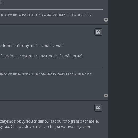
t.
 ED DC AW, HD FA 35/F2.0 AL, HD DFA MACRO 100/F2.8 ED AW, AF-540FGZ
N
a
h
o
r
ak dobíhá uřícený muž a zoufale volá.
u
í, zavřou se dveře, tramvaj odjíždí a pán praví:
 ED DC AW, HD FA 35/F2.0 AL, HD DFA MACRO 100/F2.8 ED AW, AF-540FGZ
N
a
h
o
r
zatykač s obvyklou třídílnou sadou fotografií pachatele.
u
lky fax. Chlapa vlevo máme, chlapa vpravo taky a teď