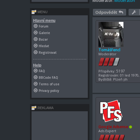
Moderátor:
Moderátoři
Odpovědět
MENU
Hlavní menu
Forum
Galerie
Bazar
Hledat
TomášFencl
Registrovat
Moderátor
Help
5197
Příspěvky:
FAQ
Registrován:
01 led 1970,
BBCode FAQ
Bydliště:
Plzeň jih
Terms of use
Privacy policy
REKLAMA
Google Adsense
Ads Expert