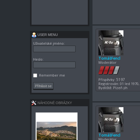
USER MENU
Uživatelské jméno:
TomášFencl
Heslo:
Moderátor
Remember me
5197
Příspěvky:
Registrován:
01 led 1970,
Bydliště:
Plzeň jih
NÁHODNÉ OBRÁZKY
TomášFencl
Moderátor