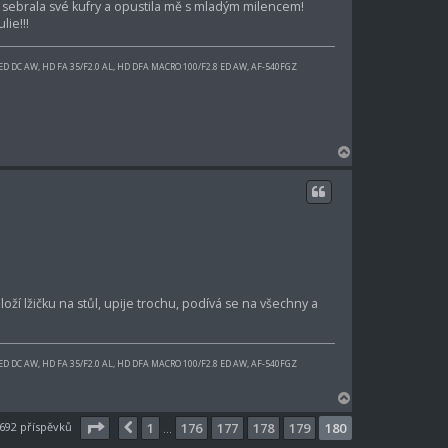
 sis sebrala své kufry a opustila mě s mladým milencem!
lie!!!
 ED DC AW, HD FA 35/F2.0 AL, HD DFA MACRO 100/F2.8 ED AW, AF-540FGZ
N
a
h
o
r
u
oží lžičku na stůl, upije trochu, podívá se na všechny a
 ED DC AW, HD FA 35/F2.0 AL, HD DFA MACRO 100/F2.8 ED AW, AF-540FGZ
N
a
Stránka
180
z
180
692 příspěvků
1
176
177
178
179
180
Předchozí
…
h