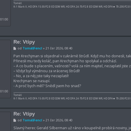
e
Tomáš
k
K-1 Mark II, HD DFA 15-30/F2.8 ED SDM WR, HD DFA 24-70/F2.8 ED SDM WR, HD DFA★ 70-200/F2.8
 01:00
Re: Vtipy
P
od
TomášFencl
»
21 čer 2026, 08:40
ř
í
Pan Krechjman si objednal v cukrárně štrůdl. Když mu ho donesli, tak h
s
Přinesli mu tedy koláč, pan Krechjman ho spolykal a odchází.
p
– A co bude s placením, vašnosti? volá za ním majitel, nezaplatil jste z
ě
– Vždyť byl výměnou za vrácenej štrůdl!
v
e
– No, a za něj jste taky nezaplatil!
k
Krechjman se nasupí.
- A proč bych měl? Snědl jsem ho snad?
 01:00
Tomáš
K-1 Mark II, HD DFA 15-30/F2.8 ED SDM WR, HD DFA 24-70/F2.8 ED SDM WR, HD DFA★ 70-200/F2.8
Re: Vtipy
P
od
TomášFencl
»
21 čer 2026, 08:40
ř
í
Slavný herec Gerald Silberman už ráno v koupelně probírá noviny, je