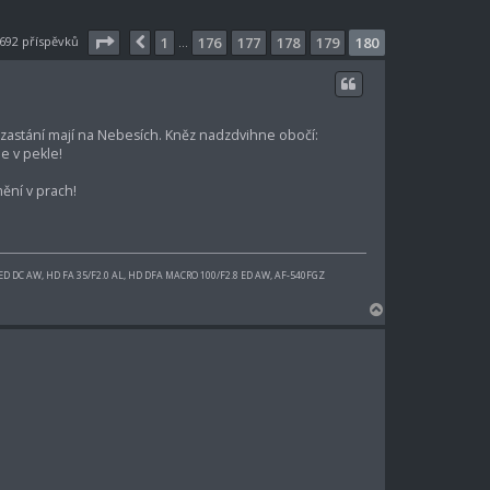
Stránka
180
z
180
692 příspěvků
1
176
177
178
179
180
Předchozí
…
é zastání mají na Nebesích. Kněz nadzdvihne obočí:
e v pekle!
mění v prach!
 ED DC AW, HD FA 35/F2.0 AL, HD DFA MACRO 100/F2.8 ED AW, AF-540FGZ
N
a
h
o
r
u