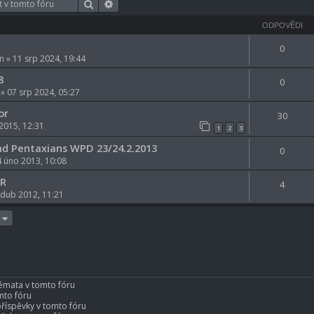
Hledat
Pokročilé hledání
ODPOVĚDI
0
n
» 11 srp 2024, 19:44
8
0
» 07 srp 2024, 05:27
or
30
2015, 12:31
1
2
3
nd Pentaxians WPD 23/24.2.2013
0
 úno 2013, 10:08
LR
4
 dub 2012, 11:21
émata v tomto fóru
mto fóru
říspěvky v tomto fóru