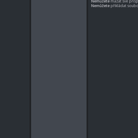
Nemůžete
mazat své přísp
Nemůžete
přikládat soubo