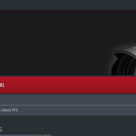
NEL
 členů PFS
S