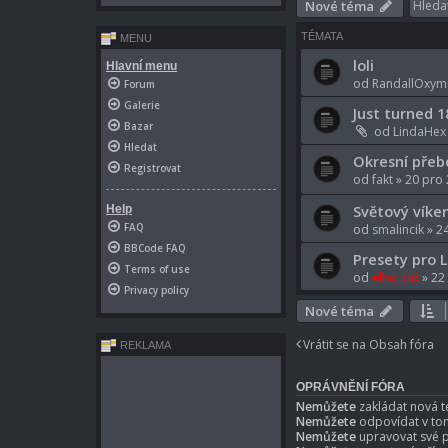
Nové téma
TÉMATA
MENU
loli
Hlavní menu
od
RandallOxym
Forum
Galerie
Just turned 1
Bazar
od
LindaHex
Hledat
Okresní přeb
Registrovat
od
fakt
» 20 pro 
Světový víke
Help
FAQ
od
smalincik
» 24
BBCode FAQ
Presety pro 
Terms of use
od
elho_cid
» 22
Privacy policy
Nové téma
Vrátit se na Obsah fóra
REKLAMA
OPRÁVNĚNÍ FÓRA
Nemůžete
zakládat nová t
Nemůžete
odpovídat v to
Nemůžete
upravovat své p