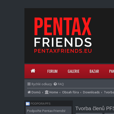
FORUM
GALERIE
BAZAR
PA
Rychlé odkazy
FAQ
Domů
Home
Obsah fóra
Downloads
Tvorba
PODPORA PFS
Tvorba členů PF
Podpořte Pentax Friends!