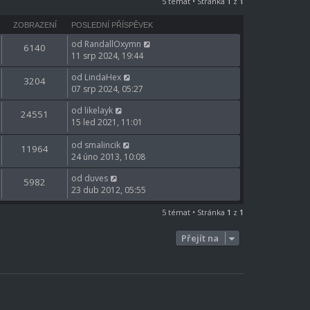
5 témat • Stránka
1
z
1
ZOBRAZENÍ
POSLEDNÍ PŘÍSPĚVEK
od
RandallOxymn
6140
11 srp 2024, 19:44
od
LindaHex
3204
07 srp 2024, 05:27
od
likelayk
24551
15 led 2021, 11:01
od
smalincik
11964
24 úno 2013, 10:08
od
duves
5982
23 dub 2012, 05:55
5 témat • Stránka
1
z
1
Přejít na