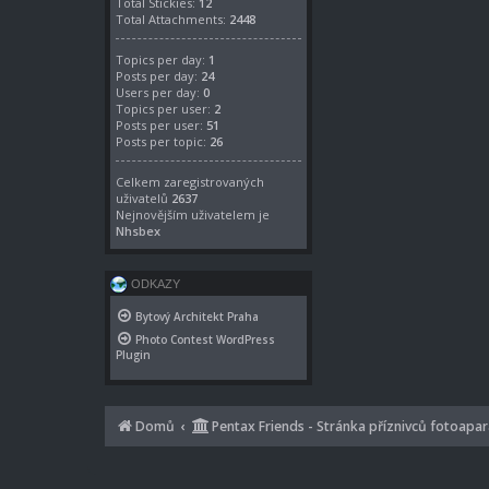
Total Stickies:
12
Total Attachments:
2448
Topics per day:
1
Posts per day:
24
Users per day:
0
Topics per user:
2
Posts per user:
51
Posts per topic:
26
Celkem zaregistrovaných
uživatelů
2637
Nejnovějším uživatelem je
Nhsbex
ODKAZY
Bytový Architekt Praha
Photo Contest WordPress
Plugin
Domů
Pentax Friends - Stránka příznivců fotoapa