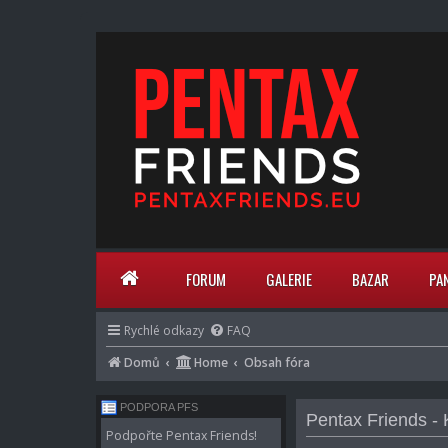
FORUM
GALERIE
BAZAR
PA
Rychlé odkazy
FAQ
Domů
Home
Obsah fóra
PODPORA PFS
Pentax Friends -
Podpořte Pentax Friends!