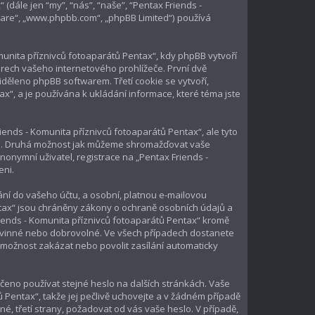
(dále jen “my”, “nás”, “naše”, “Pentax Friends -
ware“, „www.phpbb.com“, „phpBB Limited“) používá
unita příznivců fotoaparátů Pentax“, kdy phpBB vytvoří
orech vašeho internetového prohlížeče. První dvě
iděleno phpBB softwarem. Třetí cookie se vytvoří,
x“, a je používána k ukládání informace, které téma jste
ends - Komunita příznivců fotoaparátů Pentax“, ale tyto
pBB. Druhá možnost jak můžeme shromažďovat vaše
nonymní uživatel, registrace na „Pentax Friends -
eni.
ní do vašeho účtu, a osobní, platnou e-mailovou
ntax“ jsou chráněny zákony o ochraně osobních údajů a
Friends - Komunita příznivců fotoaparátů Pentax“ kromě
povinné nebo dobrovolné. Ve všech případech dostanete
 možnost zakázat nebo povolit zasílání automaticky
čeno používat stejné heslo na dalších stránkách. Vaše
 Pentax“, takže jej pečlivě uchovejte a v žádném případě
é, třetí strany, požadovat od vás vaše heslo. V případě,