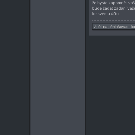
že byste zapomněli vaš
bude žádat zadaní vaše
ke svému účtu.
Zpět na přihlašovací fo