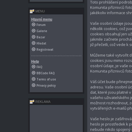
Toto prohlášení podrobn
Komunita příznivců fot
MENU
jakékoliv informace s
Hlavní menu
Vaše osobní údaje jsou
Forum
několik cookies, což j
Galerie
cookies obsahují jen už
Bazar
jakmile začnete procház
Hledat
již přečetli, což vede 
Registrovat
Můžeme také vytvořit d
cookies jsou mimo rozs
Help
osobní údaje, je vaše o
FAQ
Komunita příznivců foto
BBCode FAQ
Terms of use
Váš účet bude přinejme
Privacy policy
adresu. Vaše osobní úd
dat, které jsou platné 
vašeho uživatelského j
REKLAMA
možnost rozhodnout, zd
vytvářených e-mailů ph
Vaše heslo je zašifrov
heslo je prostředek k p
nebude nikdo spojený s 