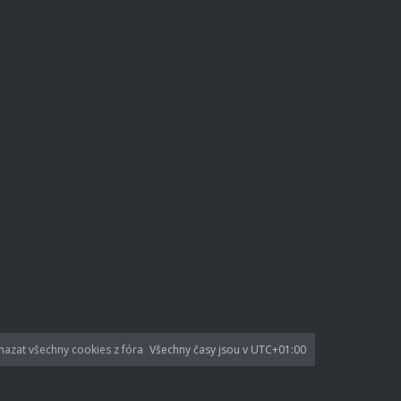
azat všechny cookies z fóra
Všechny časy jsou v
UTC+01:00