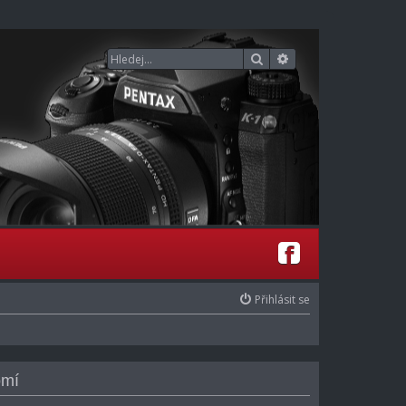
Hledat
Pokročilé hledání
Přihlásit se
omí