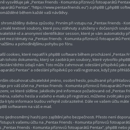
ě vysvětluje jak „Pentax Friends - Komunita příznivců fotoaparátů Pentax“ 
oaparátů Pentax”, “https://www.pentaxfriends.eu”) a phpBB („phpBB soft
hromážděné během každé vaší návštěvy.
 shromážděny dvěma způsoby. Prvním při vstupu na „Pentax Friends - Kom
sou malé textové soubory, které jsou stáhnuty a uloženy v dočasných soub
ivatelské-id a anonymní identifikátor session, které je vám automaticky př
et mezi tématy na „Pentax Friends - Komunita příznivců fotoaparátů Penta
k snažšímu a pohodlnějšímu pohybu po fóru.
alší cookies, které nepatří k phpBB software během procházení „Pentax Fri
ah tohoto dokumentu, který se zaobírá jen soubory, které vytvořilo ph
deslání těchto údajů nám. Toto může zahrnovat: odeslání příspěvků jako a
aparátů Pentax“ a odeslání příspěvků po vaší registrace, když jste přihláš
nším obsahovat uživatelské jméno, osobní heslo, používané při přihlašová
aje pro váš účet na „Pentax Friends - Komunita příznivců fotoaparátů Pe
v zemi, ve které sídlíme. Jakékoliv jiné informace požadované od „Pentax 
ména, vašeho hesla a vašeho e-mailu při registraci, můžeme zvolit jako 
a-li tyto informace budou veřejně zobrazitelné. Dále ve vašem účtu máte
pBB softwarem na váš e-mail.
áno (jednosměrný hash) pro zajištění jeho bezpečnosti. Přesto není doporu
řístupu k vašemu účtu na „Pentax Friends - Komunita příznivců fotoaparátů
„Pentax Friends - Komunita příznivců fotoaparátů Pentax“, phpBB nebo jin