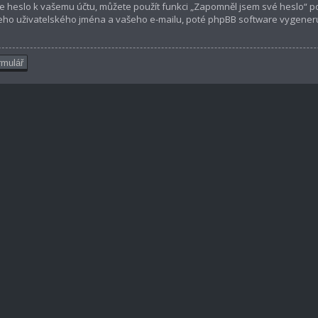
e heslo k vašemu účtu, můžete použít funkci „Zapomněl jsem své heslo“
ho uživatelského jména a vašeho e-mailu, poté phpBB software vygeneruje
rmulář