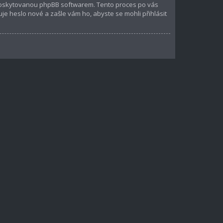
 poskytovanou phpBB softwarem. Tento proces po vás
 heslo nové a zašle vám ho, abyste se mohli přihlásit